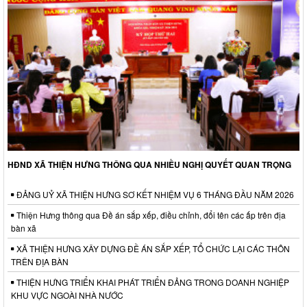
HĐND XÃ THIỆN HƯNG THÔNG QUA NHIỀU NGHỊ QUYẾT QUAN TRỌNG
ĐẢNG UỶ XÃ THIỆN HƯNG SƠ KẾT NHIỆM VỤ 6 THÁNG ĐẦU NĂM 2026
Thiện Hưng thông qua Đề án sắp xếp, điều chỉnh, đổi tên các ấp trên địa
bàn xã
XÃ THIỆN HƯNG XÂY DỰNG ĐỀ ÁN SẮP XẾP, TỔ CHỨC LẠI CÁC THÔN
TRÊN ĐỊA BÀN
THIỆN HƯNG TRIỂN KHAI PHÁT TRIỂN ĐẢNG TRONG DOANH NGHIỆP
KHU VỰC NGOÀI NHÀ NƯỚC