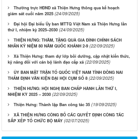
Thường trực HĐND xã Thiện Hưng thông qua kế hoạch
(24/09/2025)
giám sát cuối năm 2025
Đại hội Đại biểu Ủy ban MTTQ Việt Nam xã Thiện Hưng lần
(24/09/2025)
thứ I, nhiệm kỳ 2025–2030
THIỆN HƯNG: THĂM, TẶNG QUÀ GIA ĐÌNH CHÍNH SÁCH
(22/09/2025)
NHÂN KỶ NIỆM 80 NĂM QUỐC KHÁNH 2-9
Xã Thiện Hưng: tham dự lớp bồi dưỡng, cập nhật kiến thức,
(22/09/2025)
kỹ năng đối với cán bộ lãnh đạo cấp xã
ỦY BAN MẶT TRẬN TỔ QUỐC VIỆT NAM TỈNH ĐỒNG NAI
(22/09/2025)
THẨM ĐỊNH VĂN KIỆN ĐẠI HỘI CỤM SỐ 8
THIỆN HƯNG: HỘI NGHỊ BAN CHẤP HÀNH LẦN THỨ I,
(22/09/2025)
NHIỆM KỲ 2025 – 2030
(19/09/2025)
Thiện Hưng: Thành lập Ban công tác 35
XÃ THIỆN HƯNG CÔNG BỐ CÁC QUYẾT ĐỊNH CÔNG TÁC
(02/07/2025)
SẮP XẾP TỔ CHỨC BỘ MÁY