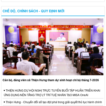
CHẾ ĐỘ, CHÍNH SÁCH - QUY ĐỊNH MỚI
Cán bộ, đảng viên xã Thiện Hưng tham dự sinh hoạt chi bộ tháng 7-2026
THIỆN HƯNG DỰ HỘI NGHỊ TRỰC TUYẾN BUỔI TẬP HUẤN TRIỂN KHAI
ỨNG DỤNG NỀN TẢNG TRỢ LÝ TRÍ TUỆ NHÂN TẠO MISA OneAl
Thiện Hưng - Chuyển đổi số tạo đột phá trong giải quyết thủ tục hành chính