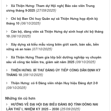
Xã Thiện Hưng: Tham dự Hội nghị Báo cáo viên Trung
(27/09/2025)
ương tháng 9-2025
Chi bộ Ban Chỉ huy Quân sự xã Thiện Hưng họp định kỳ
(06/10/2025)
tháng 10
Cán bộ, đảng viên xã Thiện Hưng dự sinh hoạt chi bộ tháng
(06/10/2025)
10
Xây dựng xã kiểu mẫu vùng biên giới xanh, bản sắc, bền
(07/10/2025)
vững và an toàn
Xã Thiện Hưng Tham gia lớp bồi dưỡng nghiệp vụ chuyên
(09/10/2025)
sâu về công tác kiểm tra, giám sát năm 2025
THIỆN HƯNG: BÍ THƯ ĐẢNG ỦY TIẾP CÔNG DÂN ĐỊNH KỲ
(09/10/2025)
THÁNG 10
Thiện Hưng: có 6 Đảng viên nhận Huy hiệu Đảng đợt 2-9
(09/10/2025)
Những tin cũ hơn
HƯỚNG VỀ ĐẠI HỘI ĐẠI BIỂU ĐẢNG BỘ TỈNH ĐỒNG NAI
(25/09/2025)
LẦN THỨ I, NHIỆM KỲ 2025 – 2030