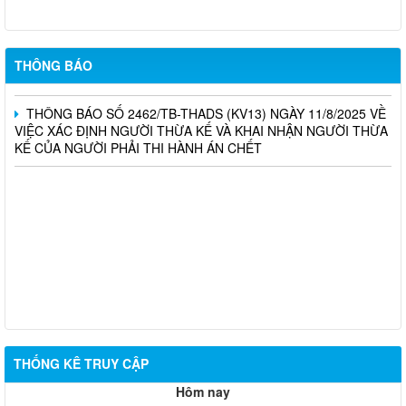
Tuần thứ 35/2025
LỊCH LÀM VIỆC CỦA THƯỜNG TRỰC HĐND, UBND XÃ Tuần
thứ 35 (Từ ngày 25/8/2025 đến ngày 31/8/2025)
THÔNG BÁO
THÔNG BÁO SỐ 2462/TB-THADS (KV13) NGÀY 11/8/2025 VỀ
VIỆC XÁC ĐỊNH NGƯỜI THỪA KẾ VÀ KHAI NHẬN NGƯỜI THỪA
KẾ CỦA NGƯỜI PHẢI THI HÀNH ÁN CHẾT
THỐNG KÊ TRUY CẬP
Hôm nay