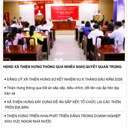
HĐND XÃ THIỆN HƯNG THÔNG QUA NHIỀU NGHỊ QUYẾT QUAN TRỌNG
ĐẢNG UỶ XÃ THIỆN HƯNG SƠ KẾT NHIỆM VỤ 6 THÁNG ĐẦU NĂM 2026
Thiện Hưng thông qua Đề án sắp xếp, điều chỉnh, đổi tên các ấp trên địa
bàn xã
XÃ THIỆN HƯNG XÂY DỰNG ĐỀ ÁN SẮP XẾP, TỔ CHỨC LẠI CÁC THÔN
TRÊN ĐỊA BÀN
THIỆN HƯNG TRIỂN KHAI PHÁT TRIỂN ĐẢNG TRONG DOANH NGHIỆP
KHU VỰC NGOÀI NHÀ NƯỚC