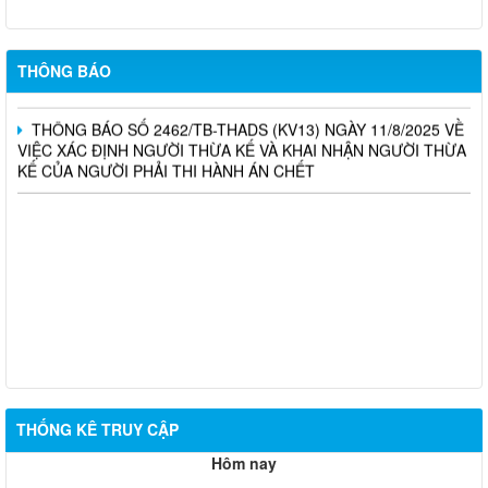
Tuần thứ 35/2025
LỊCH LÀM VIỆC CỦA THƯỜNG TRỰC HĐND, UBND XÃ Tuần
thứ 35 (Từ ngày 25/8/2025 đến ngày 31/8/2025)
THÔNG BÁO
THÔNG BÁO SỐ 2462/TB-THADS (KV13) NGÀY 11/8/2025 VỀ
VIỆC XÁC ĐỊNH NGƯỜI THỪA KẾ VÀ KHAI NHẬN NGƯỜI THỪA
KẾ CỦA NGƯỜI PHẢI THI HÀNH ÁN CHẾT
THỐNG KÊ TRUY CẬP
Hôm nay