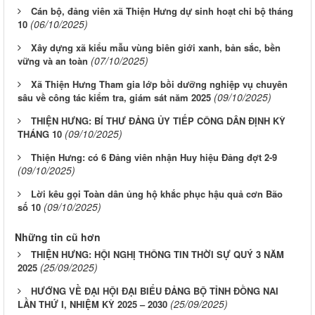
Cán bộ, đảng viên xã Thiện Hưng dự sinh hoạt chi bộ tháng
(06/10/2025)
10
Xây dựng xã kiểu mẫu vùng biên giới xanh, bản sắc, bền
(07/10/2025)
vững và an toàn
Xã Thiện Hưng Tham gia lớp bồi dưỡng nghiệp vụ chuyên
(09/10/2025)
sâu về công tác kiểm tra, giám sát năm 2025
THIỆN HƯNG: BÍ THƯ ĐẢNG ỦY TIẾP CÔNG DÂN ĐỊNH KỲ
(09/10/2025)
THÁNG 10
Thiện Hưng: có 6 Đảng viên nhận Huy hiệu Đảng đợt 2-9
(09/10/2025)
Lời kêu gọi Toàn dân ủng hộ khắc phục hậu quả cơn Bão
(09/10/2025)
số 10
Những tin cũ hơn
THIỆN HƯNG: HỘI NGHỊ THÔNG TIN THỜI SỰ QUÝ 3 NĂM
(25/09/2025)
2025
HƯỚNG VỀ ĐẠI HỘI ĐẠI BIỂU ĐẢNG BỘ TỈNH ĐỒNG NAI
(25/09/2025)
LẦN THỨ I, NHIỆM KỲ 2025 – 2030