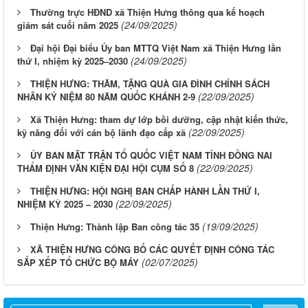
Thường trực HĐND xã Thiện Hưng thông qua kế hoạch
(24/09/2025)
giám sát cuối năm 2025
Đại hội Đại biểu Ủy ban MTTQ Việt Nam xã Thiện Hưng lần
(24/09/2025)
thứ I, nhiệm kỳ 2025–2030
THIỆN HƯNG: THĂM, TẶNG QUÀ GIA ĐÌNH CHÍNH SÁCH
(22/09/2025)
NHÂN KỶ NIỆM 80 NĂM QUỐC KHÁNH 2-9
Xã Thiện Hưng: tham dự lớp bồi dưỡng, cập nhật kiến thức,
(22/09/2025)
kỹ năng đối với cán bộ lãnh đạo cấp xã
ỦY BAN MẶT TRẬN TỔ QUỐC VIỆT NAM TỈNH ĐỒNG NAI
(22/09/2025)
THẨM ĐỊNH VĂN KIỆN ĐẠI HỘI CỤM SỐ 8
THIỆN HƯNG: HỘI NGHỊ BAN CHẤP HÀNH LẦN THỨ I,
(22/09/2025)
NHIỆM KỲ 2025 – 2030
(19/09/2025)
Thiện Hưng: Thành lập Ban công tác 35
XÃ THIỆN HƯNG CÔNG BỐ CÁC QUYẾT ĐỊNH CÔNG TÁC
(02/07/2025)
SẮP XẾP TỔ CHỨC BỘ MÁY