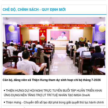
CHẾ ĐỘ, CHÍNH SÁCH - QUY ĐỊNH MỚI
Cán bộ, đảng viên xã Thiện Hưng tham dự sinh hoạt chi bộ tháng 7-2026
THIỆN HƯNG DỰ HỘI NGHỊ TRỰC TUYẾN BUỔI TẬP HUẤN TRIỂN KHAI
ỨNG DỤNG NỀN TẢNG TRỢ LÝ TRÍ TUỆ NHÂN TẠO MISA OneAl
Thiện Hưng - Chuyển đổi số tạo đột phá trong giải quyết thủ tục hành chính