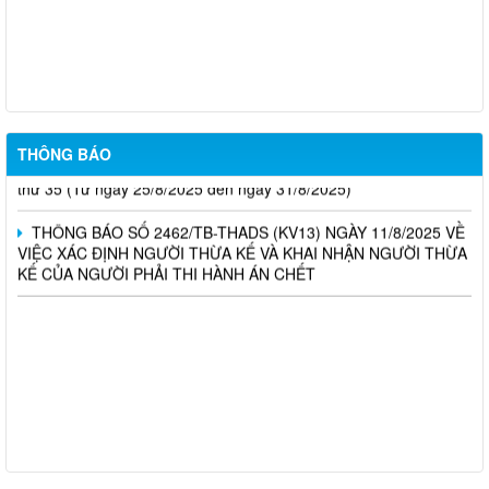
THƯ MỜI THAM GIA HỘI NGHỊ “KẾT NỐI GIAO THƯƠNG
GIỮA CÁC DOANH NGHIỆP SẢN XUẤT, KINH DOANH NÔNG
SẢN”
LỊCH LÀM VIỆC của Thường trực, Ban Thường vụ Đảng ủy xã
Tuần thứ 35/2025
LỊCH LÀM VIỆC CỦA THƯỜNG TRỰC HĐND, UBND XÃ Tuần
THÔNG BÁO
thứ 35 (Từ ngày 25/8/2025 đến ngày 31/8/2025)
THÔNG BÁO SỐ 2462/TB-THADS (KV13) NGÀY 11/8/2025 VỀ
VIỆC XÁC ĐỊNH NGƯỜI THỪA KẾ VÀ KHAI NHẬN NGƯỜI THỪA
KẾ CỦA NGƯỜI PHẢI THI HÀNH ÁN CHẾT