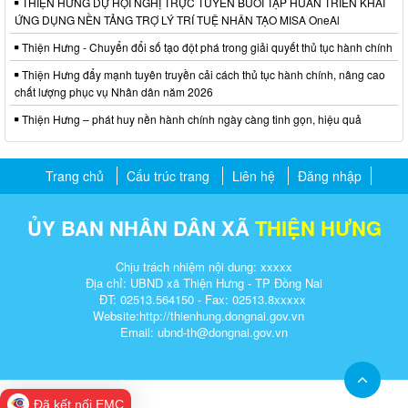
THIỆN HƯNG DỰ HỘI NGHỊ TRỰC TUYẾN BUỔI TẬP HUẤN TRIỂN KHAI
ỨNG DỤNG NỀN TẢNG TRỢ LÝ TRÍ TUỆ NHÂN TẠO MISA OneAl
Thiện Hưng - Chuyển đổi số tạo đột phá trong giải quyết thủ tục hành chính
Thiện Hưng đẩy mạnh tuyên truyền cải cách thủ tục hành chính, nâng cao
chất lượng phục vụ Nhân dân năm 2026
Thiện Hưng – phát huy nền hành chính ngày càng tinh gọn, hiệu quả
Trang chủ
Cấu trúc trang
Liên hệ
Đăng nhập
ỦY BAN NHÂN DÂN XÃ
THIỆN HƯNG
Chịu trách nhiệm nội dung: xxxxx
Địa chỉ: UBND xã Thiện Hưng - TP Đồng Nai
ĐT: 02513.564150 - Fax: 02513.8xxxxx
Website:http://
thienhung.dongnai.gov.vn
Email: ubnd-th@dongnai.gov.vn​
Đã kết nối EMC