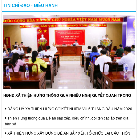
TIN CHỈ ĐẠO - ĐIỀU HÀNH
HĐND XÃ THIỆN HƯNG THÔNG QUA NHIỀU NGHỊ QUYẾT QUAN TRỌNG
ĐẢNG UỶ XÃ THIỆN HƯNG SƠ KẾT NHIỆM VỤ 6 THÁNG ĐẦU NĂM 2026
Thiện Hưng thông qua Đề án sắp xếp, điều chỉnh, đổi tên các ấp trên địa
bàn xã
XÃ THIỆN HƯNG XÂY DỰNG ĐỀ ÁN SẮP XẾP, TỔ CHỨC LẠI CÁC THÔN