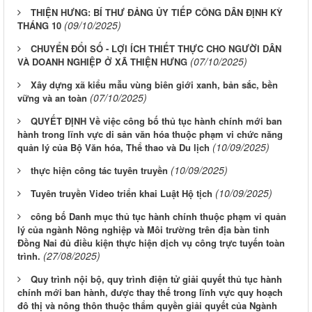
THIỆN HƯNG: BÍ THƯ ĐẢNG ỦY TIẾP CÔNG DÂN ĐỊNH KỲ
(09/10/2025)
THÁNG 10
CHUYỂN ĐỔI SỐ - LỢI ÍCH THIẾT THỰC CHO NGƯỜI DÂN
(07/10/2025)
VÀ DOANH NGHIỆP Ở XÃ THIỆN HƯNG
Xây dựng xã kiểu mẫu vùng biên giới xanh, bản sắc, bền
(07/10/2025)
vững và an toàn
QUYẾT ĐỊNH Về việc công bố thủ tục hành chính mới ban
hành trong lĩnh vực di sản văn hóa thuộc phạm vi chức năng
(10/09/2025)
quản lý của Bộ Văn hóa, Thể thao và Du lịch
(10/09/2025)
thực hiện công tác tuyên truyền
(10/09/2025)
Tuyên truyền Video triển khai Luật Hộ tịch
công bố Danh mục thủ tục hành chính thuộc phạm vi quản
lý của ngành Nông nghiệp và Môi trường trên địa bàn tỉnh
Đồng Nai đủ điều kiện thực hiện dịch vụ công trực tuyến toàn
(27/08/2025)
trình.
Quy trình nội bộ, quy trình điện tử giải quyết thủ tục hành
chính mới ban hành, được thay thế trong lĩnh vực quy hoạch
đô thị và nông thôn thuộc thẩm quyền giải quyết của Ngành