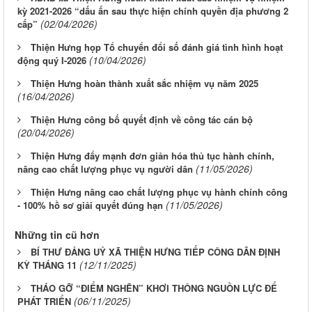
kỳ 2021-2026 “dấu ấn sau thực hiện chính quyền địa phương 2
(02/04/2026)
cấp”
Thiện Hưng họp Tổ chuyển đổi số đánh giá tình hình hoạt
(10/04/2026)
động quý I-2026
Thiện Hưng hoàn thành xuất sắc nhiệm vụ năm 2025
(16/04/2026)
Thiện Hưng công bố quyết định về công tác cán bộ
(20/04/2026)
Thiện Hưng đẩy mạnh đơn giản hóa thủ tục hành chính,
(11/05/2026)
nâng cao chất lượng phục vụ người dân
Thiện Hưng nâng cao chất lượng phục vụ hành chính công
(11/05/2026)
- 100% hồ sơ giải quyết đúng hạn
Những tin cũ hơn
BÍ THƯ ĐẢNG UỶ XÃ THIỆN HƯNG TIẾP CÔNG DÂN ĐỊNH
(12/11/2025)
KỲ THÁNG 11
THÁO GỠ “ĐIỂM NGHẼN” KHƠI THÔNG NGUỒN LỰC ĐỂ
(06/11/2025)
PHÁT TRIỂN