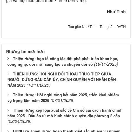
gia và mục tiêu phát triển kinh tế bền vững.
Như Tình
Tác giả:
Như Tình - Trung tâm DVTH
Những tin mới hơn
Thiện Hưng: họp tổ công tác đột phá phát triển khoa học,
(18/11/2025)
công nghệ, đổi mới sáng tạo và chuyển đổi số
THIỆN HƯNG: HỘI NGHỊ ĐỐI THOẠI TRỰC TIẾP GIỮA
NGƯỜI ĐỨNG ĐẦU CẤP ỦY, CHÍNH QUYỀN VỚI NHÂN DÂN
(18/11/2025)
NĂM 2025
Thiện Hưng: Hội nghị tổng kết năm 2025, triển khai nhiệm
(07/01/2026)
vụ trọng tâm năm 2026
Thiện Hưng xếp loại xuất sắc về Chỉ số cải cách hành chính
năm 2025 - Dấu ấn từ mô hình chính quyền địa phương 2 cấp
(02/04/2026)
HĐND xã Thiện Hưng hoàn thành xuất sắc nhiệm vụ nhiệm