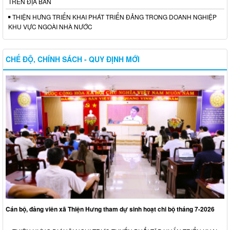
TRÊN ĐỊA BÀN
THIỆN HƯNG TRIỂN KHAI PHÁT TRIỂN ĐẢNG TRONG DOANH NGHIỆP
KHU VỰC NGOÀI NHÀ NƯỚC
CHẾ ĐỘ, CHÍNH SÁCH - QUY ĐỊNH MỚI
Cán bộ, đảng viên xã Thiện Hưng tham dự sinh hoạt chi bộ tháng 7-2026