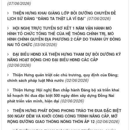
(07/06/2026)
THIỆN HƯNG KHAI GIẢNG LỚP BỒI DƯỠNG CHUYÊN ĐỀ
(07/06/2026)
LỊCH SỬ ĐẢNG “ĐẢNG TA THẬT LÀ VĨ ĐẠI”
HỘI NGHỊ TRỰC TUYẾN SƠ KẾT 1 NĂM VẬN HÀNH MÔ
HÌNH TỔ CHỨC TỔNG THỂ CỦA HỆ THỐNG CHÍNH TRỊ, MÔ
HÌNH CHÍNH QUYỀN ĐỊA PHƯƠNG 2 CẤP DO THÀNH ỦY ĐỒNG
(03/06/2026)
NAI TỔ CHỨC
ĐẠI BIỂU HĐND XÃ THIỆN HƯNG THAM DỰ BỒI DƯỠNG KỸ
NĂNG HOẠT ĐỘNG CHO ĐẠI BIỂU HĐND CÁC CẤP
(02/06/2026)
Thiện Hưng quán triệt các chủ trương, quy định của Đảng;
(02/06/2026)
chính sách pháp luật Nhà nước
Thiện Hưng: Hội nghị Ban chấp hành Đảng bộ xã triển khai
kế hoạch thi đua đặc biệt 500 ngày đêm xây dựng Đồng Nai
(02/06/2026)
phát triển văn minh, hiện đại
THIỆN HƯNG PHÁT ĐỘNG PHONG TRÀO THI ĐUA ĐẶC BIỆT
500 NGÀY ĐÊM VÀ KHỞI CÔNG CÔNG TRÌNH NÂNG CẤP, MỞ
(02/06/2026)
RỘNG ĐƯỜNG GIAO THÔNG NÔNG THÔN ẤP 12