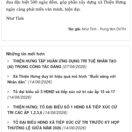
đua đặc biệt 500 ngày đêm, góp phần xây dựng xã Thiện Hưng 
ngày càng phát triển văn minh, hiện đại.
Như Tình
Tác giả:
Như Tình - Trung tâm DVTH
Những tin mới hơn
THIỆN HƯNG TẬP HUẤN ỨNG DỤNG TRÍ TUỆ NHÂN TẠO
(07/06/2026)
(AI) TRONG CÔNG TÁC ĐẢNG
Xã Thiện Hưng duy trì hiệu quả mô hình “Buổi sáng với
(14/06/2026)
Nhân dân”
Tổ đại biểu số 3 HĐND xã tiếp xúc cử tri các ấp 15 và 17
(14/06/2026)
THIỆN HƯNG: TỔ ĐẠI BIỂU SỐ 1 HĐND XÃ TIẾP XÚC CỬ
(14/06/2026)
TRI CÁC ẤP 1,2,3,6
TỔ ĐẠI BIỂU HĐND XÃ TIẾP XÚC CỬ TRI TRƯỚC KỲ HỌP
(14/06/2026)
THƯỜNG LỆ GIỮA NĂM 2026