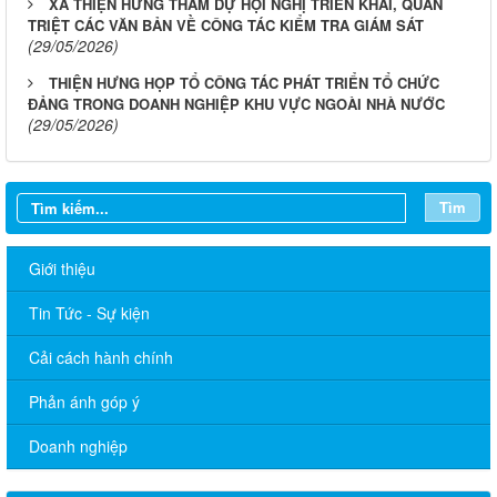
XÃ THIỆN HƯNG THAM DỰ HỘI NGHỊ TRIỂN KHAI, QUÁN
TRIỆT CÁC VĂN BẢN VỀ CÔNG TÁC KIỂM TRA GIÁM SÁT
(29/05/2026)
THIỆN HƯNG HỌP TỔ CÔNG TÁC PHÁT TRIỂN TỔ CHỨC
ĐẢNG TRONG DOANH NGHIỆP KHU VỰC NGOÀI NHÀ NƯỚC
(29/05/2026)
Tìm
Giới thiệu
Tin Tức - Sự kiện
Cải cách hành chính
Phản ánh góp ý
Doanh nghiệp