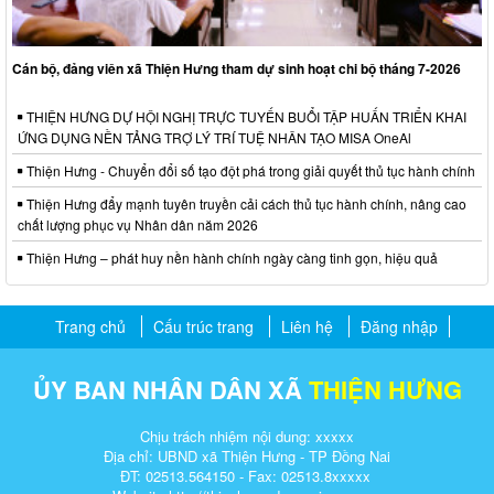
Cán bộ, đảng viên xã Thiện Hưng tham dự sinh hoạt chi bộ tháng 7-2026
THIỆN HƯNG DỰ HỘI NGHỊ TRỰC TUYẾN BUỔI TẬP HUẤN TRIỂN KHAI
ỨNG DỤNG NỀN TẢNG TRỢ LÝ TRÍ TUỆ NHÂN TẠO MISA OneAl
Thiện Hưng - Chuyển đổi số tạo đột phá trong giải quyết thủ tục hành chính
Thiện Hưng đẩy mạnh tuyên truyền cải cách thủ tục hành chính, nâng cao
chất lượng phục vụ Nhân dân năm 2026
Thiện Hưng – phát huy nền hành chính ngày càng tinh gọn, hiệu quả
Trang chủ
Cấu trúc trang
Liên hệ
Đăng nhập
ỦY BAN NHÂN DÂN XÃ
THIỆN HƯNG
Chịu trách nhiệm nội dung: xxxxx
Địa chỉ: UBND xã Thiện Hưng - TP Đồng Nai
ĐT: 02513.564150 - Fax: 02513.8xxxxx