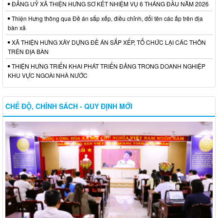
ĐẢNG UỶ XÃ THIỆN HƯNG SƠ KẾT NHIỆM VỤ 6 THÁNG ĐẦU NĂM 2026
Thiện Hưng thông qua Đề án sắp xếp, điều chỉnh, đổi tên các ấp trên địa
bàn xã
XÃ THIỆN HƯNG XÂY DỰNG ĐỀ ÁN SẮP XẾP, TỔ CHỨC LẠI CÁC THÔN
TRÊN ĐỊA BÀN
THIỆN HƯNG TRIỂN KHAI PHÁT TRIỂN ĐẢNG TRONG DOANH NGHIỆP
KHU VỰC NGOÀI NHÀ NƯỚC
CHẾ ĐỘ, CHÍNH SÁCH - QUY ĐỊNH MỚI