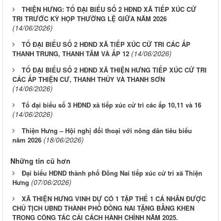
THIỆN HƯNG: TỔ ĐẠI BIỂU SỐ 2 HĐND XÃ TIẾP XÚC CỬ
TRI TRƯỚC KỲ HỌP THƯỜNG LỆ GIỮA NĂM 2026
(14/06/2026)
TỔ ĐẠI BIỂU SỐ 2 HĐND XÃ TIẾP XÚC CỬ TRI CÁC ẤP
(14/06/2026)
THANH TRUNG, THANH TÂM VÀ ẤP 12
TỔ ĐẠI BIỂU SỐ 2 HĐND XÃ THIỆN HƯNG TIẾP XÚC CỬ TRI
CÁC ẤP THIỆN CƯ, THANH THỦY VÀ THANH SƠN
(14/06/2026)
Tổ đại biểu số 3 HĐND xã tiếp xúc cử tri các ấp 10,11 và 16
(14/06/2026)
Thiện Hưng – Hội nghị đối thoại với nông dân tiêu biểu
(18/06/2026)
năm 2026
Những tin cũ hơn
Đại biểu HĐND thành phố Đồng Nai tiếp xúc cử tri xã Thiện
(07/06/2026)
Hưng
XÃ THIỆN HƯNG VINH DỰ CÓ 1 TẬP THỂ 1 CÁ NHÂN ĐƯỢC
CHỦ TỊCH UBND THÀNH PHỐ ĐỒNG NAI TẶNG BẰNG KHEN
TRONG CÔNG TÁC CẢI CÁCH HÀNH CHÍNH NĂM 2025.