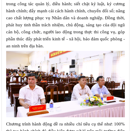
trong công tác quản lý, điều hành; siết chặt kỷ luật, kỷ cương 
hành chính; đẩy mạnh cải cách hành chính, chuyển đổi số; nâng 
cao chất lượng phục vụ Nhân dân và doanh nghiệp. Đồng thời, 
phát huy tinh thần trách nhiệm, chủ động, sáng tạo của đội ngũ 
cán bộ, công chức, người lao động trong thực thi công vụ, góp 
phần thúc đẩy phát triển kinh tế - xã hội, bảo đảm quốc phòng - 
an ninh trên địa bàn.
Chương trình hành động đề ra nhiều chỉ tiêu cụ thể như: 100% 
thủ tục hành chính đủ điều kiện được xử lý trên môi trường điện 