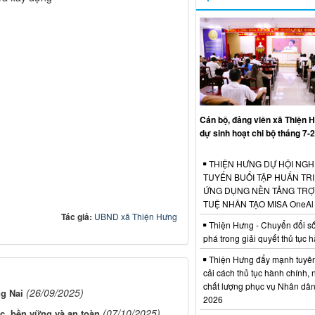
Cán bộ, đảng viên xã Thiện 
dự sinh hoạt chi bộ tháng 7-
THIỆN HƯNG DỰ HỘI NGH
TUYẾN BUỔI TẬP HUẤN TRI
ỨNG DỤNG NỀN TẢNG TRỢ 
TUỆ NHÂN TẠO MISA OneAl
Tác giả:
UBND xã Thiện Hưng
Thiện Hưng - Chuyển đổi số
phá trong giải quyết thủ tục 
Thiện Hưng đẩy mạnh tuyên
cải cách thủ tục hành chính,
chất lượng phục vụ Nhân dâ
(26/09/2025)
ng Nai
2026
(07/10/2025)
c, bền vững và an toàn