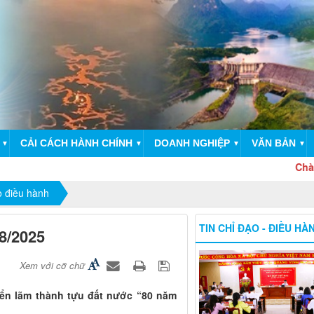
CẢI CÁCH HÀNH CHÍNH
DOANH NGHIỆP
VĂN BẢN
▼
▼
▼
▼
Chào mừng 
o điều hành
TIN CHỈ ĐẠO - ĐIỀU HÀ
08/2025
Xem với cỡ chữ
riển lãm thành tựu đất nước “80 năm