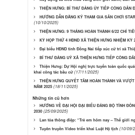
THIỆN HƯNG: BÍ THƯ ĐẢNG ỦY TIẾP CÔNG DÂN Đ
HƯỚNG DẪN ĐĂNG KÝ THAM GIA SÂN CHƠI STAR
(10/10/2025)
THIỆN HƯNG: 9 THÁNG HOÀN THÀNH 6/22 CHỈ TIÊ
KỲ HỌP THỨ 4 HĐND XÃ THIỆN HƯNG NHIỆM KỲ 2
Đại biểu HĐND tỉnh Đồng Nai tiếp xúc cử tri xã Th
BÍ THƯ ĐẢNG UỶ XÃ THIỆN HƯNG TIẾP CÔNG DÂ
Thiện Hưng: Dự Hội nghị trực tuyến toàn quốc quán t
(17/11/2025)
khai công tác bầu cử
THIỆN HƯNG QUYẾT TÂM HOÀN THÀNH VÀ VƯỢT
(18/11/2025)
NĂM 2025
Những tin cũ hơn
HƯỚNG VỀ ĐẠI HỘI ĐẠI BIỂU ĐẢNG BỘ TỈNH ĐỒNG
(25/09/2025)
2030
Lan tỏa thông điệp: “Trẻ em hôm nay – Thế giới n
(10/09/
Tuyên truyền Video triển khai Luật Hộ tịch