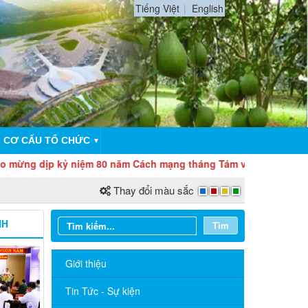
Tiếng Việt
English
CƠ CẤU TỔ CHỨC
▼
dịp kỷ niệm 80 năm Cách mạng tháng Tám và Quốc khánh 2/9
Thay đổi màu sắc
NH
Tìm
Giới thiệu
Tin Tức - Sự kiện