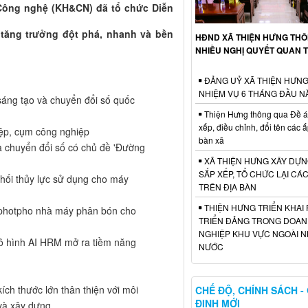
 Công nghệ (KH&CN) đã tổ chức Diễn
 tăng trưởng đột phá, nhanh và bền
HĐND XÃ THIỆN HƯNG TH
NHIỀU NGHỊ QUYẾT QUAN 
ĐẢNG UỶ XÃ THIỆN HƯNG
NHIỆM VỤ 6 THÁNG ĐẦU N
sáng tạo và chuyển đổi số quốc
Thiện Hưng thông qua Đề á
xếp, điều chỉnh, đổi tên các ấ
iệp, cụm công nghiệp
bàn xã
à chuyển đổi số có chủ đề 'Đường
XÃ THIỆN HƯNG XÂY DỰN
SẮP XẾP, TỔ CHỨC LẠI CÁ
hối thủy lực sử dụng cho máy
TRÊN ĐỊA BÀN
THIỆN HƯNG TRIỂN KHAI 
o photpho nhà máy phân bón cho
TRIỂN ĐẢNG TRONG DOA
NGHIỆP KHU VỰC NGOÀI 
Mô hình AI HRM mở ra tiềm năng
NƯỚC
ch thước lớn thân thiện với môi
CHẾ ĐỘ, CHÍNH SÁCH -
ĐỊNH MỚI
 và xây dựng