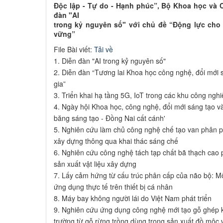
Độc lập - Tự do - Hạnh phúc”, Bộ Khoa học và
đàn "AI
trong kỷ nguyên số" với chủ đề “Động lực cho
vững”
File Bài viết:
Tải về
1. Diễn đàn "AI trong kỷ nguyên số"
2. Diễn đàn “Tương lai Khoa học công nghệ, đổi mới 
gia”
3. Triển khai hạ tầng 5G, IoT trong các khu công ngh
4. Ngày hội Khoa học, công nghệ, đổi mới sáng tạo v
băng sáng tạo - Đồng Nai cất cánh'
5. Nghiên cứu làm chủ công nghệ chế tạo van phân p
xây dựng thông qua khai thác sáng chế
6. Nghiên cứu công nghệ tách tạp chất bã thạch ca
sản xuất vật liệu xây dựng
7. Lấy cảm hứng từ cấu trúc phân cấp của não bộ: 
ứng dụng thực tế trên thiết bị cá nhân
8. Máy bay không người lái do Việt Nam phát triển
9. Nghiên cứu ứng dụng công nghệ mới tạo gỗ ghép kí
trường từ gỗ rừng trồng dùng trong sản xuất đồ mộc