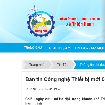
TRANG CHỦ
GIỚI THIỆU
TIN TỨC - SỰ KIỆN
▼
Trang nhất
Tin Tức
Thông tin chỉ đạ
Bản tin Công nghệ Thiết bị mới 
Thứ năm - 25/09/2025 21:46
Chiều ngày 29/8, tại Hà Nội, trong khuôn khổ T
hành trình