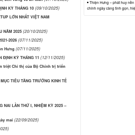
Thiện Hưng – phát huy nền
(09/10/2025)
ỊNH KỲ THÁNG 10
chính ngày càng tinh gọn, hi
TUP LỚN NHẤT VIỆT NAM
(20/10/2025)
U NĂM 2025
(07/11/2025)
021-2026
(07/11/2025)
iện Hưng
(12/11/2025)
N ĐỊNH KỲ THÁNG 11
riệt Chỉ thị của Bộ Chính trị triển
 MỤC TIÊU TĂNG TRƯỞNG KINH TẾ
 NAI LẦN THỨ I, NHIỆM KỲ 2025 –
(22/09/2025)
gày mai
2025)