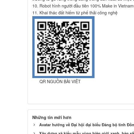
10. Robot hình người đầu tiên 100% Make in Vietnam
11. Khai thác đất hiếm từ phế thải công nghệ
QR NGUỒN BÀI VIÊT
Những tin mới hơn
Avatar hướng về Đại hội đại biểu Đảng bộ tỉnh Đồ
Xây dựng xã kiểu mẫu vùng biên giới xanh, bản sắ