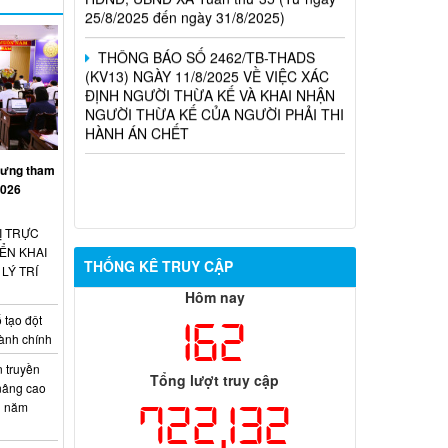
THÔNG BÁO SỐ 2462/TB-THADS
(KV13) NGÀY 11/8/2025 VỀ VIỆC XÁC
ĐỊNH NGƯỜI THỪA KẾ VÀ KHAI NHẬN
NGƯỜI THỪA KẾ CỦA NGƯỜI PHẢI THI
HÀNH ÁN CHẾT
Hưng tham
2026
Ị TRỰC
ỂN KHAI
THỐNG KÊ TRUY CẬP
LÝ TRÍ
Hôm nay
 tạo đột
162
hành chính
 truyền
Tổng lượt truy cập
 nâng cao
722,132
n năm