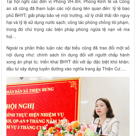
Tại hội nghị các đơn vị Phòng VH-XH, Phòng Kinh tế và Công
an xã cũng đã tham luận các nội dung liên quan đến: tỷ lệ bao
phủ BHYT; giải pháp bảo vệ mội trường, xử lý chất thải rắn nguy
hại và tỷ lệ sử dụng nước sạch; công tác phòng chống tôi phạm,
trong đó chú trọng các biện pháp phòng ngừa tệ nạn về ma
tuý…
Ngoài ra phần thảo luận các đại biểu cũng đã trao đổi một số
nội dung như: chính sách tín dụng đối với người chấp hành
xong án phạt tù; triển khai BHYT đối với ấp đặc biệt khó khăn;
đầu tư xây dựng tuyến đường vào nghĩa trang ấp Thiện Cư….