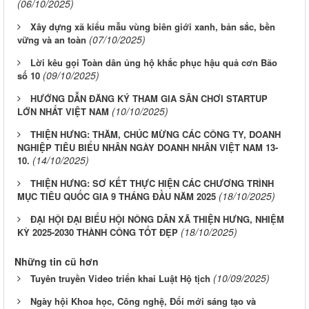
(06/10/2025)
Xây dựng xã kiểu mẫu vùng biên giới xanh, bản sắc, bền
(07/10/2025)
vững và an toàn
Lời kêu gọi Toàn dân ủng hộ khắc phục hậu quả cơn Bão
(09/10/2025)
số 10
HƯỚNG DẪN ĐĂNG KÝ THAM GIA SÂN CHƠI STARTUP
(10/10/2025)
LỚN NHẤT VIỆT NAM
THIỆN HƯNG: THĂM, CHÚC MỪNG CÁC CÔNG TY, DOANH
NGHIỆP TIÊU BIỂU NHÂN NGÀY DOANH NHÂN VIỆT NAM 13-
(14/10/2025)
10.
THIỆN HƯNG: SƠ KẾT THỰC HIỆN CÁC CHƯƠNG TRÌNH
(18/10/2025)
MỤC TIÊU QUỐC GIA 9 THÁNG ĐẦU NĂM 2025
ĐẠI HỘI ĐẠI BIỂU HỘI NÔNG DÂN XÃ THIỆN HƯNG, NHIỆM
(18/10/2025)
KỲ 2025-2030 THÀNH CÔNG TỐT ĐẸP
Những tin cũ hơn
(10/09/2025)
Tuyên truyền Video triển khai Luật Hộ tịch
Ngày hội Khoa học, Công nghệ, Đổi mới sáng tạo và