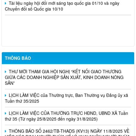
Tài liệu ngày hội đổi mới sáng tạo quốc gia 01/10 và ngày
Chuyển đổi số Quốc gia 10/10
THÔNG BÁO
THƯ MỜI THAM GIA HỘI NGHỊ “KẾT NỐI GIAO THƯƠNG
GIỮA CÁC DOANH NGHIỆP SẢN XUẤT, KINH DOANH NÔNG
SẢN”
LỊCH LÀM VIỆC của Thường trực, Ban Thường vụ Đảng ủy xã
Tuần thứ 35/2025
LỊCH LÀM VIỆC CỦA THƯỜNG TRỰC HĐND, UBND XÃ Tuần
thứ 35 (Từ ngày 25/8/2025 đến ngày 31/8/2025)
THÔNG BÁO SỐ 2462/TB-THADS (KV13) NGÀY 11/8/2025 VỀ
VIỆC XÁC ĐỊNH NGƯỜI THỪA KẾ VÀ KHAI NHẬN NGƯỜI THỪA