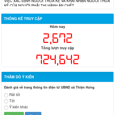
KẾ CỦA NGƯỜI PHẢI THI HÀNH ÁN CHẾT
THỐNG KÊ TRUY CẬP
Hôm nay
2,672
Tổng lượt truy cập
724,642
THĂM DÒ Ý KIẾN
Đánh giá về trang thông tin điện tử UBND xã Thiện Hưng
Rất tốt
Tốt
Ý kiến khác