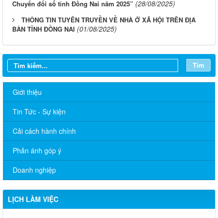
(28/08/2025)
Chuyển đổi số tỉnh Đồng Nai năm 2025”
THÔNG TIN TUYÊN TRUYỀN VỀ NHÀ Ở XÃ HỘI TRÊN ĐỊA
(01/08/2025)
BÀN TỈNH ĐỒNG NAI
Tìm
Giới thiệu
Tin Tức - Sự kiện
Cải cách hành chính
Phản ánh góp ý
Doanh nghiệp
LỊCH LÀM VIỆC