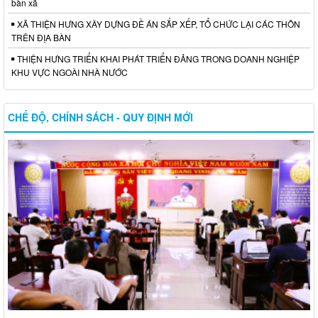
bàn xã
XÃ THIỆN HƯNG XÂY DỰNG ĐỀ ÁN SẮP XẾP, TỔ CHỨC LẠI CÁC THÔN
TRÊN ĐỊA BÀN
THIỆN HƯNG TRIỂN KHAI PHÁT TRIỂN ĐẢNG TRONG DOANH NGHIỆP
KHU VỰC NGOÀI NHÀ NƯỚC
CHẾ ĐỘ, CHÍNH SÁCH - QUY ĐỊNH MỚI