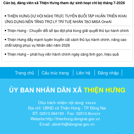
Cán bộ, đảng viên xã Thiện Hưng tham dự sinh hoạt chi bộ tháng 7-2026
THIỆN HƯNG DỰ HỘI NGHỊ TRỰC TUYẾN BUỔI TẬP HUẤN TRIỂN KHAI
ỨNG DỤNG NỀN TẢNG TRỢ LÝ TRÍ TUỆ NHÂN TẠO MISA OneAl
Thiện Hưng - Chuyển đổi số tạo đột phá trong giải quyết thủ tục hành chính
Thiện Hưng đẩy mạnh tuyên truyền cải cách thủ tục hành chính, nâng cao
chất lượng phục vụ Nhân dân năm 2026
Thiện Hưng – phát huy nền hành chính ngày càng tinh gọn, hiệu quả
Trang chủ
Cấu trúc trang
Liên hệ
Đăng nhập
ỦY BAN NHÂN DÂN XÃ
THIỆN HƯNG
Chịu trách nhiệm nội dung: xxxxx
Địa chỉ: UBND xã Thiện Hưng - TP Đồng Nai
ĐT: 02513.564150 - Fax: 02513.8xxxxx
Website:http://
thienhung.dongnai.gov.vn
Email: ubnd-th@dongnai.gov.vn​