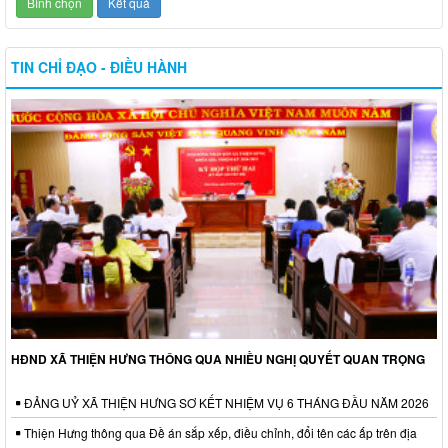
TIN CHỈ ĐẠO - ĐIỀU HÀNH
HĐND XÃ THIỆN HƯNG THÔNG QUA NHIỀU NGHỊ QUYẾT QUAN TRỌNG
ĐẢNG UỶ XÃ THIỆN HƯNG SƠ KẾT NHIỆM VỤ 6 THÁNG ĐẦU NĂM 2026
Thiện Hưng thông qua Đề án sắp xếp, điều chỉnh, đổi tên các ấp trên địa