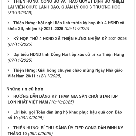
THIỆN HƯNG: CÔNG BỐ VÀ TRAO QUYẾT ĐỊNH BỔ NHIỆM
LẠI VIÊN CHỨC LÃNH ĐẠO, QUẢN LÝ CHO 3 TRƯỜNG HỌC
(30/10/2025)
Thiện Hưng: hội nghị liên lịch trước kỳ họp thứ 4 HĐND xã
(05/11/2025)
khóa XII, nhiệm kỳ 2021–2026
KỲ HỌP THỨ 4 HĐND XÃ THIỆN HƯNG NHIỆM KỲ 2021-2026
(07/11/2025)
Đại biểu HĐND tỉnh Đồng Nai tiếp xúc cử tri xã Thiện Hưng
(07/11/2025)
Thiện Hưng: Giải bóng chuyền chào mừng Ngày Nhà giáo
(12/11/2025)
Việt Nam 20/11
Những tin cũ hơn
HƯỚNG DẪN ĐĂNG KÝ THAM GIA SÂN CHƠI STARTUP
(10/10/2025)
LỚN NHẤT VIỆT NAM
Lời kêu gọi Toàn dân ủng hộ khắc phục hậu quả cơn Bão
(09/10/2025)
số 10
THIỆN HƯNG: BÍ THƯ ĐẢNG ỦY TIẾP CÔNG DÂN ĐỊNH KỲ
(09/10/2025)
THÁNG 10