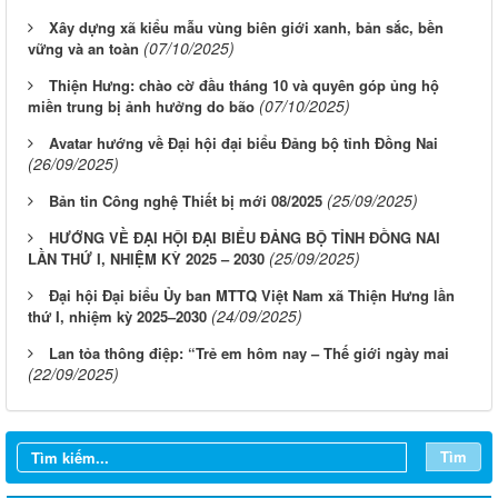
Xây dựng xã kiểu mẫu vùng biên giới xanh, bản sắc, bền
(07/10/2025)
vững và an toàn
Thiện Hưng: chào cờ đầu tháng 10 và quyên góp ủng hộ
(07/10/2025)
miền trung bị ảnh hưởng do bão
Avatar hướng về Đại hội đại biểu Đảng bộ tỉnh Đồng Nai
(26/09/2025)
(25/09/2025)
Bản tin Công nghệ Thiết bị mới 08/2025
HƯỚNG VỀ ĐẠI HỘI ĐẠI BIỂU ĐẢNG BỘ TỈNH ĐỒNG NAI
(25/09/2025)
LẦN THỨ I, NHIỆM KỲ 2025 – 2030
Đại hội Đại biểu Ủy ban MTTQ Việt Nam xã Thiện Hưng lần
(24/09/2025)
thứ I, nhiệm kỳ 2025–2030
Lan tỏa thông điệp: “Trẻ em hôm nay – Thế giới ngày mai
(22/09/2025)
Tìm