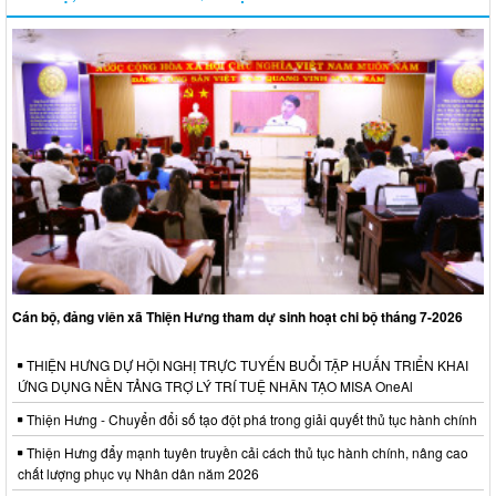
Cán bộ, đảng viên xã Thiện Hưng tham dự sinh hoạt chi bộ tháng 7-2026
THIỆN HƯNG DỰ HỘI NGHỊ TRỰC TUYẾN BUỔI TẬP HUẤN TRIỂN KHAI
ỨNG DỤNG NỀN TẢNG TRỢ LÝ TRÍ TUỆ NHÂN TẠO MISA OneAl
Thiện Hưng - Chuyển đổi số tạo đột phá trong giải quyết thủ tục hành chính
Thiện Hưng đẩy mạnh tuyên truyền cải cách thủ tục hành chính, nâng cao
chất lượng phục vụ Nhân dân năm 2026