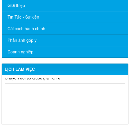
Giới thiệu
Tin Tức - Sự kiện
Cải cách hành chính
Phản ánh góp ý
Doanh nghiệp
LỊCH LÀM VIỆC
Tài liệu ngày hội đổi mới sáng tạo quốc gia 01/10 và ngày
Chuyển đổi số Quốc gia 10/10
THƯ MỜI THAM GIA HỘI NGHỊ “KẾT NỐI GIAO THƯƠNG
GIỮA CÁC DOANH NGHIỆP SẢN XUẤT, KINH DOANH NÔNG
SẢN”
LỊCH LÀM VIỆC của Thường trực, Ban Thường vụ Đảng ủy xã
Tuần thứ 35/2025