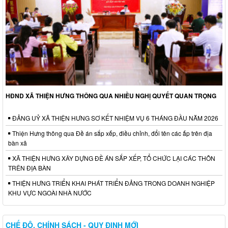
HĐND XÃ THIỆN HƯNG THÔNG QUA NHIỀU NGHỊ QUYẾT QUAN TRỌNG
ĐẢNG UỶ XÃ THIỆN HƯNG SƠ KẾT NHIỆM VỤ 6 THÁNG ĐẦU NĂM 2026
Thiện Hưng thông qua Đề án sắp xếp, điều chỉnh, đổi tên các ấp trên địa
bàn xã
XÃ THIỆN HƯNG XÂY DỰNG ĐỀ ÁN SẮP XẾP, TỔ CHỨC LẠI CÁC THÔN
TRÊN ĐỊA BÀN
THIỆN HƯNG TRIỂN KHAI PHÁT TRIỂN ĐẢNG TRONG DOANH NGHIỆP
KHU VỰC NGOÀI NHÀ NƯỚC
CHẾ ĐỘ, CHÍNH SÁCH - QUY ĐỊNH MỚI