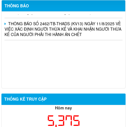
LỊCH LÀM VIỆC CỦA THƯỜNG TRỰC HĐND, UBND XÃ Tuần
THÔNG BÁO
thứ 35 (Từ ngày 25/8/2025 đến ngày 31/8/2025)
THÔNG BÁO SỐ 2462/TB-THADS (KV13) NGÀY 11/8/2025 VỀ
VIỆC XÁC ĐỊNH NGƯỜI THỪA KẾ VÀ KHAI NHẬN NGƯỜI THỪA
KẾ CỦA NGƯỜI PHẢI THI HÀNH ÁN CHẾT
THỐNG KÊ TRUY CẬP
Hôm nay
5,375