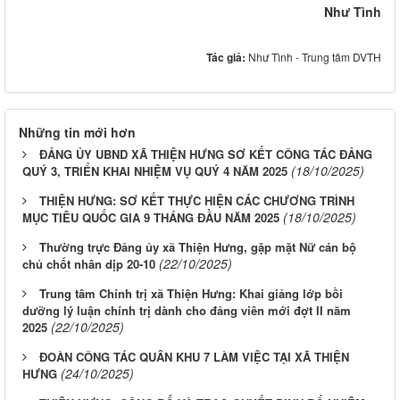
Như Tình
Tác giả:
Như Tình - Trung tâm DVTH
Những tin mới hơn
ĐẢNG ỦY UBND XÃ THIỆN HƯNG SƠ KẾT CÔNG TÁC ĐẢNG
(18/10/2025)
QUÝ 3, TRIỂN KHAI NHIỆM VỤ QUÝ 4 NĂM 2025
THIỆN HƯNG: SƠ KẾT THỰC HIỆN CÁC CHƯƠNG TRÌNH
(18/10/2025)
MỤC TIÊU QUỐC GIA 9 THÁNG ĐẦU NĂM 2025
Thường trực Đảng ủy xã Thiện Hưng, gặp mặt Nữ cán bộ
(22/10/2025)
chủ chốt nhân dịp 20-10
Trung tâm Chính trị xã Thiện Hưng: Khai giảng lớp bồi
dưỡng lý luận chính trị dành cho đảng viên mới đợt II năm
(22/10/2025)
2025
ĐOÀN CÔNG TÁC QUÂN KHU 7 LÀM VIỆC TẠI XÃ THIỆN
(24/10/2025)
HƯNG